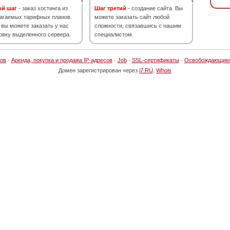
ой шаг
- заказ хостинга из
Шаг третий
- создание сайта. Вы
агаемых тарифных планов.
можете заказать сайт любой
 вы можете заказать у нас
сложности, связавшись с нашим
овку выделенного сервера.
специалистом.
ов
·
Аренда, покупка и продажа IP-адресов
·
Job
·
SSL-сертификаты
·
Освобождающие
Домен зарегистрирован через
i7.RU
.
Whois