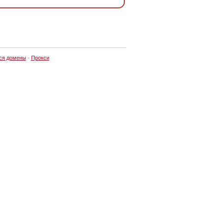
ся домены
·
Прокси