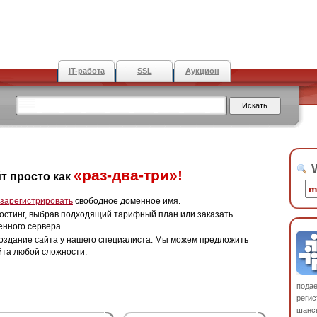
IT-работа
SSL
Аукцион
W
«раз-два-три»!
т просто как
зарегистрировать
свободное доменное имя.
остинг, выбрав подходящий тарифный план или заказать
енного сервера.
оздание сайта у нашего специалиста. Мы можем предложить
йта любой сложности.
пода
регис
шанс